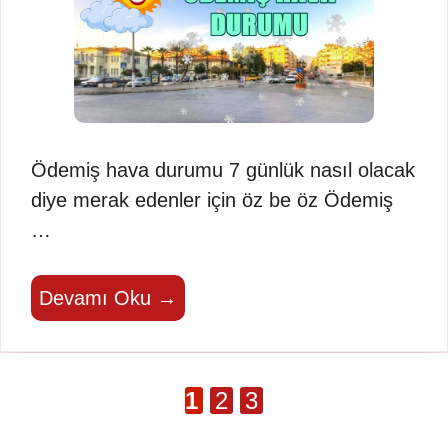
Ödemiş hava durumu 7 günlük nasıl olacak
diye merak edenler için öz be öz Ödemiş
…
Devamı Oku →
Sayfa
Sayfa
Sayfa
1
2
3