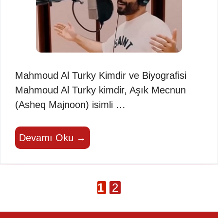
Mahmoud Al Turky Kimdir ve Biyografisi
Mahmoud Al Turky kimdir, Aşık Mecnun
(Asheq Majnoon) isimli …
Devamı Oku →
Sayfa
Sayfa
1
2