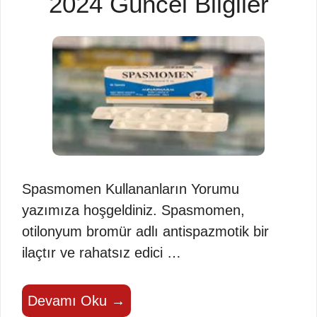
2024 Güncel Bilgiler
Spasmomen Kullananların Yorumu
yazımıza hoşgeldiniz. Spasmomen,
otilonyum bromür adlı antispazmotik bir
ilaçtır ve rahatsız edici …
Devamı Oku →