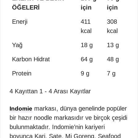
ÖĞELERİ
için
için
Enerji
411
308
kcal
kcal
Yağ
18 g
13 g
Karbon Hidrat
64 g
48 g
Protein
9 g
7 g
4 Kayıttan 1 - 4 Arası Kayıtlar
markası, dünya genelinde popüler
Indomie
bir hazır noodle markasıdır ve birçok çeşidi
bulunmaktadır. Indomie’nin kariyeri
boyunca Kari, Sate, Mi Goreng, Seafood