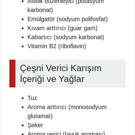
Asitlik düzenleyici (potasyum
karbonat)
Emülgatör (sodyum polifosfat)
Kıvam arttırıcı (guar gam)
Kabartıcı (sodyum karbonat)
Vitamin B2 (riboflavin)
Çeşni Verici Karışım
İçeriği ve Yağlar
Tuz
Aroma arttırıcı (monosodyum
glutamat)
Şeker
Aroma verici (tavuk aroması)