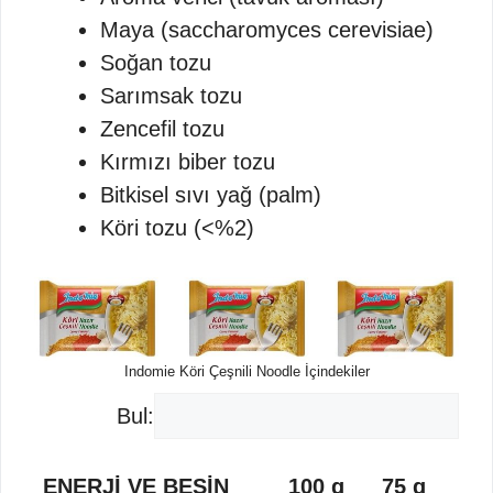
Maya (saccharomyces cerevisiae)
Soğan tozu
Sarımsak tozu
Zencefil tozu
Kırmızı biber tozu
Bitkisel sıvı yağ (palm)
Köri tozu (<%2)
Indomie Köri Çeşnili Noodle İçindekiler
Bul:
ENERJİ VE BESİN
100 g
75 g