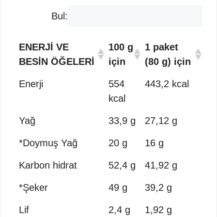
Bul:
ENERJİ VE
100 g
1 paket
BESİN ÖĞELERİ
için
(80 g) için
Enerji
554
443,2 kcal
kcal
Yağ
33,9 g
27,12 g
*Doymuş Yağ
20 g
16 g
Karbon hidrat
52,4 g
41,92 g
*Şeker
49 g
39,2 g
Lif
2,4 g
1,92 g