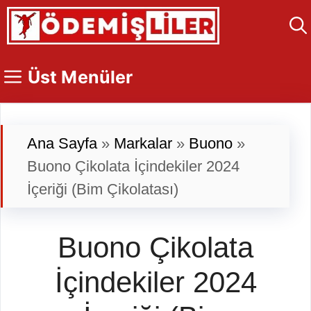
İçeriğe
atla
Üst Menüler
Ana Sayfa
»
Markalar
»
Buono
»
Buono Çikolata İçindekiler 2024
İçeriği (Bim Çikolatası)
Buono Çikolata
İçindekiler 2024