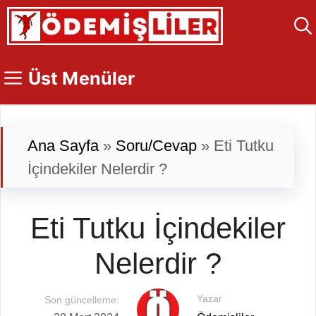
İçeriğe
atla
Üst Menüler
Ana Sayfa
»
Soru/Cevap
»
Eti Tutku
İçindekiler Nelerdir ?
Eti Tutku İçindekiler
Nelerdir ?
Yazar
Son güncelleme: