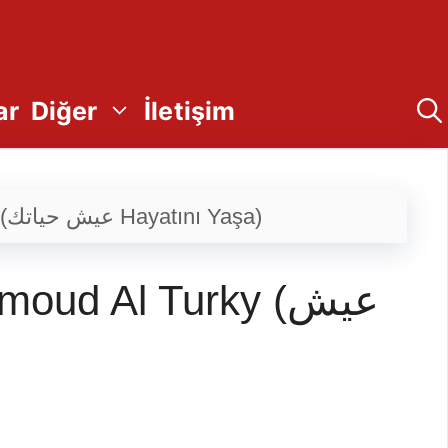
ar
Diğer
İletişim
Helva Helva Yallah Türkçe Sözleri 2023 Mahmoud Al Turky (عيش حياتك Hayatını Yaşa)
ud Al Turky (عيش