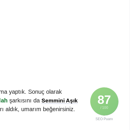
ırma yaptık. Sonuç olarak
87
lah
şarkısını da
Semmini Aşık
/ 100
rı aldık, umarım beğenirsiniz.
SEO Puanı