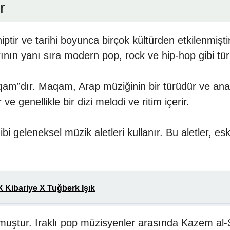
r
hiptir ve tarihi boyunca birçok kültürden etkilenmişti
rının yanı sıra modern pop, rock ve hip-hop gibi tü
qam”dır. Maqam, Arap müziğinin bir türüdür ve anahta
ve genellikle bir dizi melodi ve ritim içerir.
i geleneksel müzik aletleri kullanır. Bu aletler, 
 Kibariye X Tuğberk Işık
muştur. Iraklı pop müzisyenler arasında Kazem al-