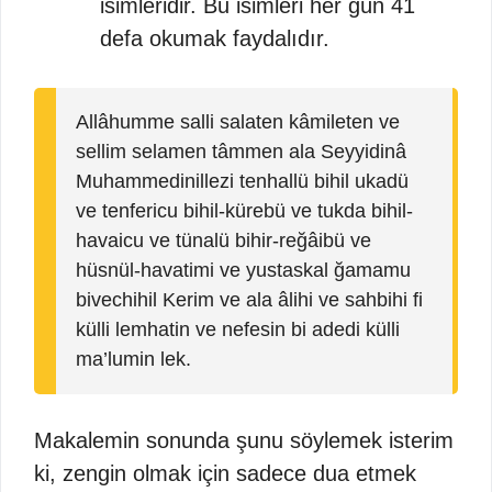
isimleridir. Bu isimleri her gün 41
defa okumak faydalıdır.
Allâhumme salli salaten kâmileten ve
sellim selamen tâmmen ala Seyyidinâ
Muhammedinillezi tenhallü bihil ukadü
ve tenfericu bihil-kürebü ve tukda bihil-
havaicu ve tünalü bihir-reğâibü ve
hüsnül-havatimi ve yustaskal ğamamu
bivechihil Kerim ve ala âlihi ve sahbihi fi
külli lemhatin ve nefesin bi adedi külli
ma’lumin lek.
Makalemin sonunda şunu söylemek isterim
ki, zengin olmak için sadece dua etmek