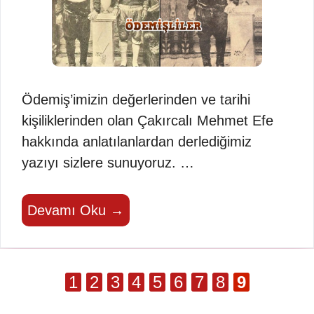
Ödemiş’imizin değerlerinden ve tarihi
kişiliklerinden olan Çakırcalı Mehmet Efe
hakkında anlatılanlardan derlediğimiz
yazıyı sizlere sunuyoruz. …
Devamı Oku →
Sayfa
Sayfa
Sayfa
Sayfa
Sayfa
Sayfa
Sayfa
Sayfa
Sayfa
1
2
3
4
5
6
7
8
9