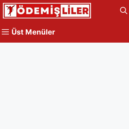
İçeriğe
atla
Üst Menüler