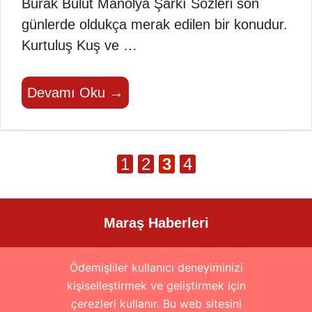
Burak Bulut Manolya Şarkı Sözleri son
günlerde oldukça merak edilen bir konudur.
Kurtuluş Kuş ve …
Devamı Oku →
Sayfa
Sayfa
Sayfa
Sayfa
1
2
3
4
Maraş Haberleri
Ödemişliler kullanıcı deneyiminizi
kişiselleştirmek ve geliştirmek için
çerezleri kullanır. Bu web sitesini