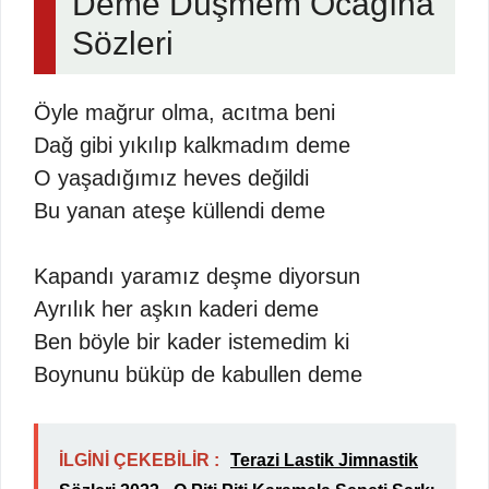
Deme Düşmem Ocağına
Sözleri
Öyle mağrur olma, acıtma beni
Dağ gibi yıkılıp kalkmadım deme
O yaşadığımız heves değildi
Bu yanan ateşe küllendi deme
Kapandı yaramız deşme diyorsun
Ayrılık her aşkın kaderi deme
Ben böyle bir kader istemedim ki
Boynunu büküp de kabullen deme
İLGİNİ ÇEKEBİLİR :
Terazi Lastik Jimnastik