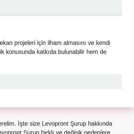
ekan projeleri için ilham almasını ve kendi
rlik konusunda katkıda bulunabilir hem de
elim. İşte size Levopront Şurup hakkında
evopront Şurup farklı ve değişik nedenlere…