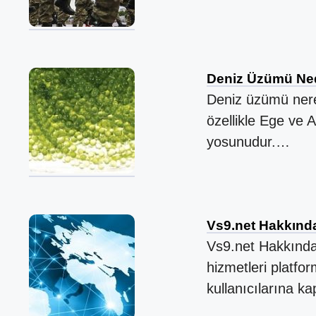
Deniz Üzümü Ned
Deniz üzümü nered
özellikle Ege ve A
yosunudur.…
Vs9.net Hakkında
Vs9.net Hakkında 
hizmetleri platfo
kullanıcılarına 