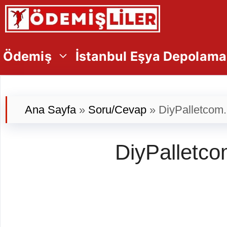
İçeriğe
atla
Ödemiş
İstanbul Eşya Depolama
Ana Sayfa
»
Soru/Cevap
»
DiyPalletcom.
DiyPalletco