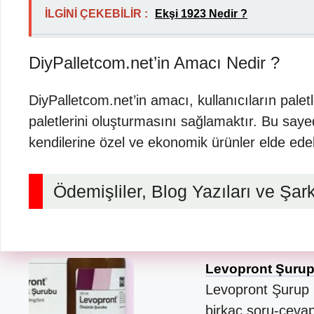
İLGİNİ ÇEKEBİLİR :
Ekşi 1923 Nedir ?
DiyPalletcom.net’in Amacı Nedir ?
DiyPalletcom.net’in amacı, kullanıcıların pale
paletlerini oluşturmasını sağlamaktır. Bu saye
kendilerine özel ve ekonomik ürünler elde edebi
Ödemişliler, Blog Yazıları ve Şarkı
Levopront Şurup
Levopront Şurup 
birkaç soru-ceva