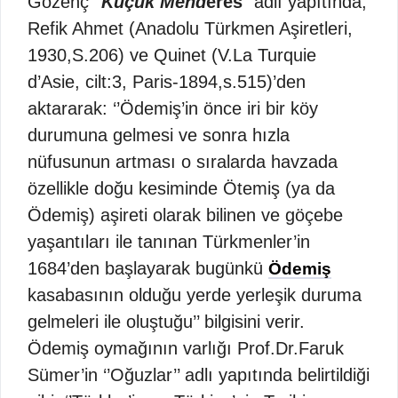
Gözenç ‘’
Küçük Mend
eres
’’ adlı yapıtında,
Refik Ahmet (Anadolu Türkmen Aşiretleri,
1930,S.206) ve Quinet (V.La Turquie
d’Asie, cilt:3, Paris-1894,s.515)’den
aktararak: ‘’Ödemiş’in önce iri bir köy
durumuna gelmesi ve sonra hızla
nüfusunun artması o sıralarda havzada
özellikle doğu kesiminde Ötemiş (ya da
Ödemiş) aşireti olarak bilinen ve göçebe
yaşantıları ile tanınan Türkmenler’in
1684’den başlayarak bugünkü
Ödemiş
kasabasının olduğu yerde yerleşik duruma
gelmeleri ile oluştuğu’’ bilgisini verir.
Ödemiş oymağının varlığı Prof.Dr.Faruk
Sümer’in ‘’Oğuzlar’’ adlı yapıtında belirtildiği