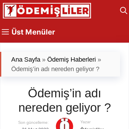
İçeriğe
atla
Üst Menüler
Ana Sayfa
»
Ödemiş Haberleri
»
Ödemiş’in adı nereden geliyor ?
Ödemiş’in adı
nereden geliyor ?
Yazar
Son güncelleme: