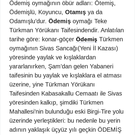
Ödemiş oymağının öbür adları: Ötemiş,
Ödemişlü, Koyuncu,
Otamış
ya da
Odamışlu’dur.
Ödemiş
oymağı Teke
Türkman Yörükanı Taifesindendir. Anlatılan
tarihe göre: konar-göçer
Türkmen
Ödemiş
oymağının Sivas Sancağı(Yeni İl Kazası)
yöresinde yaylak ve kışlaklardan
yararlanırken, Şam’dan gelen Yabaneri
taifesinin bu yaylak ve kışlaklara el atması
üzerine, yine Türkman Yörükanı
Taifesinden Kabasakallu Cemaatı ile Sivas
yöresinden kalkıp, şimdiki Türkmen
Mahallesi’nin bulunduğu eski Birgi-Tire yolu
üzerinde yerleştikleri: bu nedenle bu yerin
adının yaklaşık üçyüz yılı geçkin ÖDEMİŞ