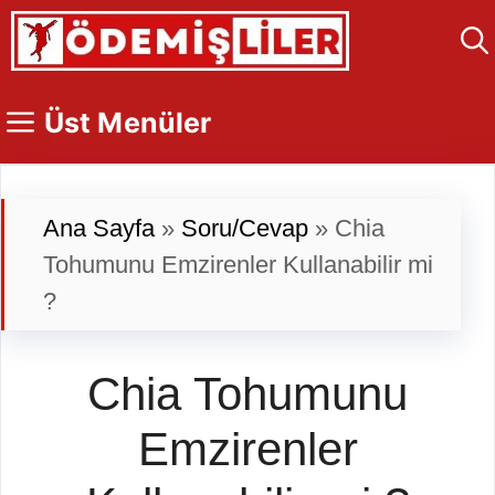
İçeriğe
atla
Üst Menüler
Ana Sayfa
»
Soru/Cevap
»
Chia
Tohumunu Emzirenler Kullanabilir mi
?
Chia Tohumunu
Emzirenler