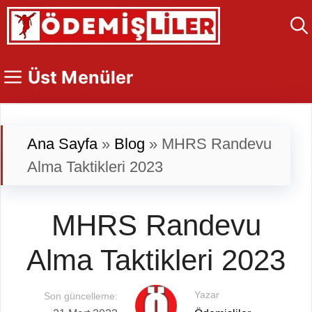
İçeriğe
atla
Üst Menüler
Ana Sayfa
»
Blog
»
MHRS Randevu
Alma Taktikleri 2023
MHRS Randevu
Alma Taktikleri 2023
Yazar
Son güncelleme: