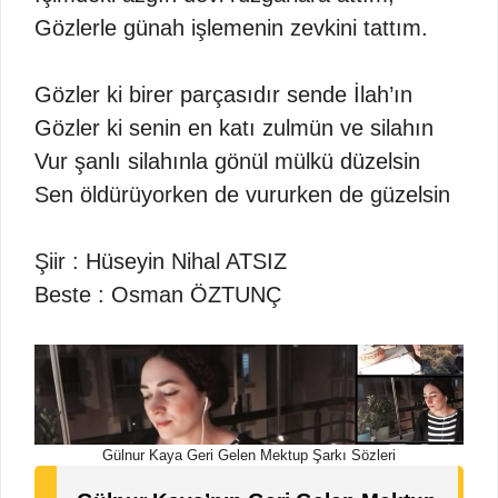
Gözlerle günah işlemenin zevkini tattım.
Gözler ki birer parçasıdır sende İlah’ın
Gözler ki senin en katı zulmün ve silahın
Vur şanlı silahınla gönül mülkü düzelsin
Sen öldürüyorken de vururken de güzelsin
Şiir : Hüseyin Nihal ATSIZ
Beste : Osman ÖZTUNÇ
Gülnur Kaya Geri Gelen Mektup Şarkı Sözleri